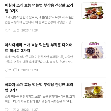
고 있어 면역 체계를 지원합니다. 또한, 항산화 작용을 통해
매실차 소개 효능 먹는법 부작용 건강한 요리
자유 라디칼을 제거하고 세포 손상을 예방하여 전반적인
법 3가지
건강을 지킵니다. 항염증과 항산화 작용 염증과 산화스트
글 내용
레스는 다양한 질병의 원인이 될 수 있습니다. 흑삼에는 항
소개 전통적인 한국 음료로, 매실(일명 '자두')에서 추출한
염증 효과가 있는 성분이 풍부하게 포함되어 있어 만성적
즙을 사용하여 만듭니다. 이 음료는 건강에 다양한 이점을
인 염증을 억제하고 관절 건강을 개선하는 데 도움을 줍니
제공하는 것으로 잘 알려져 있으며 주요 특징과 이점을 소
작성시간
1
2
2023. 11. 29.
다. 또한, 항산화 작용을 통해 세포를 보호하고 노화를 지연
개하겠습니다. 효능 및 효과 소화 촉진: 매실차는 소화를 돕
시킵니다. 흑삼 섭취법: 올바르게 먹는 ..
고 식욕을 증진시킵니다. 면역력 강화: 비타민과 미네랄이
풍부하여 면역력을 강화합니다. 피로 회복: 천연 이온 음료
아사이베리 소개 효능 먹는법 부작용 다이어
로서 피로 회복에 도움을 줍니다. 섭취 방법 하루 1~2잔을
트 레시피 3가지
식전이나 식후에 마시는 것이 좋습니다. 물에 희석하여 마
글 내용
시거나 따뜻하게 데워서 마실 수 있습니다. 보관 방법 직사
소개 브라질 아마존 지역이 원산지인 슈퍼푸드로, 다양한
광선을 피하고 서늘하며 건조한 곳에 보관하세요. 개봉 후
건강의 이점에 대해 소개하겠습니다. 효능 및 효과 1. 항산
에는 냉장 보관하는 것이 좋습니다. 부작용 과다 섭취 시 위
화 작용 항산화 물질 풍부: 아사이베리는 안토시아닌, 폴리
작성시간
2
1
2023. 11. 28.
산 과다나 소화 불량을 일으킬 수 있습니다. 당뇨병 환자는
페놀과 같은 강력한 항산화 물질을 함유하고 있습니다. 이
설탕 함량을 확인 ..
러한 물질은 세포 손상을 막고 노화를 늦추는 데 도움을 줍
니다. 자유 라디칼과의 싸움: 활성 산소와 자유 라디칼로 인
국화차 소개 효능 먹는법 부작용 건강한 요리
한 손상으로부터 세포를 보호하여 여러 질병의 위험을 줄
법 3가지
일 수 있습니다. 2. 심혈관 건강 개선 콜레스테롤 조절: 아
글 내용
사이베리는 나쁜 LDL 콜레스테롤을 낮추고 좋은 HDL 콜
소개 마음을 진정시키고 스트레스를 완화하는 데에도 효과
레스테롤을 높이는 데 도움을 줄 수 있습니다. 혈압 조절:
적입니다. 이 차는 간단히 뜨거운 물에 국화꽃을 우려내어
혈압을 낮추는 데 도움이 되어 심혈관 건강 유지에 기여할
만들 수 있으며, 가벼운 맛과 향으로 많은 사람들에게 사랑
작성시간
1
2
2023. 11. 27.