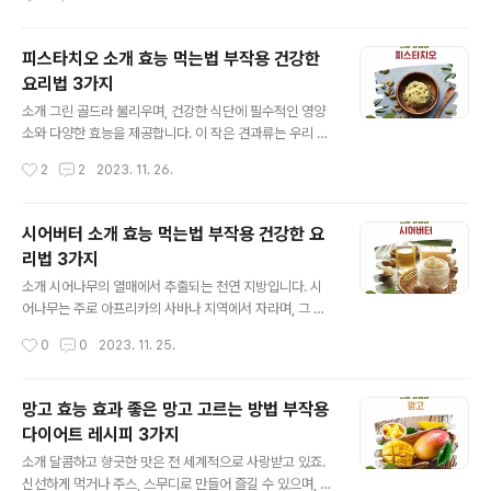
수 있습니다. 3. 체중 관리 식이섬유 함량: 아사이베리는 식
받고 있습니다. 효과 효능 스트레스 완화: 국화차는 마음을
이섬유가 풍부하여 포..
안정시키고 스트레스를 완화하는 데 도움을 줍니다. 시력
개선: 베타카로틴이 풍부해 시력 건강에 좋습니다. 소화 촉
피스타치오 소개 효능 먹는법 부작용 건강한
진: 식후에 마시면 소화를 도와줍니다. 섭취 방법 올바른
요리법 3가지
양: 하루 2-3잔이 적당합니다. 추출 시간: 뜨거운 물에 3-
글 내용
5분간 우려냅니다. 보관 방법 서늘하고 건조한 곳에: 습기
소개 그린 골드라 불리우며, 건강한 식단에 필수적인 영양
와 직사광선을 피해 보관하세요. 부작용 안내 꽃가루 알레
소와 다양한 효능을 제공합니다. 이 작은 견과류는 우리 몸
르기가 있는 분은 주의하세요 좋은 국화차 고르는 방법 밝
과 마음에 많은 혜택을 제공합니다. 효능 및 효과 심장 건강
작성시간
2
2
2023. 11. 26.
은 황금색에 향이 강하고 신선한 것을 선택하세요. 함께 섭
촉진 심혈관 건강을 지키는 단백질과 건강한 지방산이 풍
취하면 좋지 않은 음식 카페..
부하게 들어있어 심장 건강을 지원합니다. 체중 관리 고단
백, 저탄수화물 피스타치오는 포만감을 주며, 다이어트나
시어버터 소개 효능 먹는법 부작용 건강한 요
체중 관리에 도움을 줄 수 있습니다. 항산화 작용 비타민 E
리법 3가지
와 다양한 항산화 성분을 함유하여 세포 손상을 예방하고
글 내용
노화를 지연시킵니다. 섭취 방법 간식으로 직접 먹을 수 있
소개 시어나무의 열매에서 추출되는 천연 지방입니다. 시
을 뿐만 아니라 다양한 요리에 사용할 수 있습니다. 직접 먹
어나무는 주로 아프리카의 사바나 지역에서 자라며, 그 열
기: 간식으로 그대로 먹거나 다른 견과류와 함께 믹스해서
매에서 얻은 시어버터는 다양한 화장품과 건강 제품에 사
작성시간
0
0
2023. 11. 25.
간식으로 즐기세요. 요리에 사용: 샐러드, 파스타, 빵, 케이
용됩니다. 효능 및 효과 풍부한 비타민 A, E, F가 함유되어
크 등 다양한 요리에 피스..
피부 건강에 좋습니다. 항염증 효과가 있어 피부 진정에 도
움을 줍니다. 콜레스테롤 수치를 개선하는데 도움을 줄 수
망고 효능 효과 좋은 망고 고르는 방법 부작용
있습니다. 섭취 방법 작은 양을 일상적인 음식에 첨가하여
다이어트 레시피 3가지
섭취하거나, 스무디에 넣어서 드실 수 있습니다. 보관 방법
글 내용
직사광선을 피하고 서늘하고 건조한 곳에 보관하세요. 부
소개 달콤하고 향긋한 맛은 전 세계적으로 사랑받고 있죠.
작용 안내 과다 섭취 시 소화 불량이나 알레르기 반응을 일
신선하게 먹거나 주스, 스무디로 만들어 즐길 수 있으며, 샐