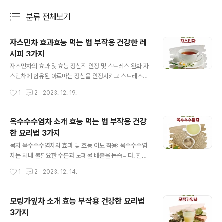
분류 전체보기
주요 글 목록
자스민차 효과효능 먹는 법 부작용 건강한 레
시피 3가지
글 내용
자스민차의 효과 및 효능 정신적 안정 및 스트레스 완화 자
스민차에 함유된 아로마는 정신을 안정시키고 스트레스를
완화하는데 도움을 줍니다. 소화 촉진 자스민차는 소화를
작성시간
1
2
2023. 12. 19.
도와 식후 불편함을 줄여줍니다. 항산화 효과 항산화 성분
들이 세포 손상을 예방하고 노화를 늦추는 데 기여합니다.
부작용 및 주의사항 카페인 함량: 자스민차에는 카페인이
옥수수수염차 소개 효능 먹는 법 부작용 건강
포함되어 있어 불면증이나 불안을 경험하는 사람들은 주의
한 요리법 3가지
해야 합니다. 임산부 및 수유부: 임산부나 수유 중인 여성은
글 내용
카페인 섭취에 주의해야 합니다. 특정 약물과의 상호작용:
목차 옥수수수염차의 효과 및 효능 이뇨 작용: 옥수수수염
특정 약물과 함께 섭취할 경우 부작용이 발생할 수 있으므
차는 체내 불필요한 수분과 노폐물 배출을 돕습니다. 혈당
로 의사와 상담이 필요합니다. 추천 이유 자연스러운 이완
조절: 당뇨병 환자에게 혈당 조절에 도움이 될 수 있습니다.
작성시간
1
2
2023. 12. 14.
효과: 자스민의 향은 자연스럽게 신경을 안정시키는 효과
항산화 효과: 세포 손상을 방지하고 노화를 늦추는 데 기여
가 있습니다. 다양한 건강상의 이점: 소..
합니다. 부작용 및 주의사항 칼륨 수치 영향: 이뇨 작용으로
인해 칼륨 수치가 감소할 수 있으니 주의가 필요합니다. 임
모링가잎차 소개 효능 부작용 건강한 요리법
산부 및 수유부: 임산부와 수유부는 섭취 전 전문가와 상담
3가지
해야 합니다. 과다 섭취: 과다 섭취는 오히려 부작용을 초래
글 내용