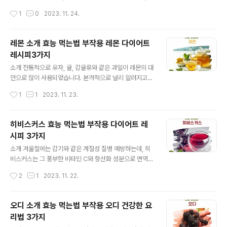
으킬 수 있으니 주의하세요. 좋은 시어버터 고르는 방법 천
러드나 디저트 재료로도 활용되고 건강한 식단에 망고를
작성시간
1
0
2023. 11. 24.
연, 유기농 인증을 받은 제품을 선택하세요. 정제되지 않은
포함시켜 다채로운 맛과 영양을 즐겨보세요! 효능 및 효과
원료를 사용한 제품이 더 효..
영양소 풍부 비타민 C: 면역 체계 강화, 피부 건강 및 상처
치유에 도움. 비타민 A: 시력 개선 및 면역 체계 강화, 피부
레몬 소개 효능 먹는법 부작용 레몬 다이어트
건강 유지에 기여. 섬유질: 소화 건강 증진 및 변비 예방에
레시피3가지
효과적. 항산화제: 자유 라디칼로부터 세포를 보호하고, 노
글 내용
화 방지 및 암 예방에 도움. 건강 증진 효과 면역력 증진: 비
소개 전통적으로 유자, 귤, 감귤류와 같은 과일이 레몬의 대
타민 C와 A가 면역 체계를 강화하여 감기와 다른 감염증
안으로 많이 사용되었습니다. 본격적으로 널리 알려지고
예방에 도움을 줍니다. 소화 건강 개선: 섬유질이 풍부하여
소비되기 시작한 것은 20세기 중반 이후, 특히 경제 개발
작성시간
1
1
2023. 11. 23.
장 내 환경 개선과 소화 과정을 도와줍니다. 심장 건강 증
과 함께 수입품에 대한 접근성이 높아진 시기부터라고 볼
진:..
수 있습니다. 오늘날에는 레몬이 매우 흔한 과일이 되었으
며, 요리와 건강에 다양하게 활용되고 있습니다. 효능 및 효
히비스커스 효능 먹는법 부작용 다이어트 레
과 면역력 강화: 레몬은 비타민 C가 풍부하여 면역력을 강
시피 3가지
화시키는데 도움을 줍니다. 소화 촉진: 신선한 레몬 주스는
글 내용
소화를 돕고 변비 예방에 효과적입니다. 피부 건강: 항산화
소개 겨울철에는 감기와 같은 계절성 질병 예방하는데, 히
물질이 풍부하여 피부 노화를 늦추고, 피부를 깨끗하게 유
비스커스는 그 풍부한 비타민 C와 항산화 성분으로 면역
지하는 데 도움을 줍니다. 섭취 방법 생으로 : 생 레몬을 얇
체계를 강화하는 데 도움을 줄 수 있습니다. 효과 효능 혈압
작성시간
2
1
2023. 11. 22.
게 썰어 물이나 차에 넣어 마실 수 있습니다. 레몬 주스: 레
조절: 고혈압 관리에 도움이 됩니다. 항산화 효과: 풍부한
몬을 짜서 주스로 만..
항산화 성분으로 노화 방지에 효과적입니다. 소화 촉진: 소
화를 돕고, 장 건강에도 이로워요. 섭취 방법 차로 마시기:
오디 소개 효능 먹는법 부작용 오디 건강한 요
가장 일반적인 섭취 방법입니다. 뜨거운 물에 꽃을 담가 티
리법 3가지
로 즐기세요. 스무디에 첨가: 영양가 있는 아침 스무디에 추
글 내용