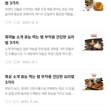
법 3가지
세포의 활성화가 촉진되어 감기나 독감과 같은 질병에 대
글 내용
한 저항력이 향상됩니다. 장기적으로 볼 때, 이는 전반적인
자연의 선물로 시작하는 체중 조절 체중 관리는 많은 사람
건강과 웰빙에 중대한 영향을 미칠 수 있습니다. 이러한 면
들에게 중요한 과제이며, 여기서 감잎차가 중요한 역할을
역력 강화 효과는 특히 겨울철에 중요하며, 일상적인 건강
할 수 있습니다. 감잎차는 감나무의 잎에서 추출한 차로, 전
작성시간
0
0
2023. 12. 4.
관리에 있어서도 중요한 역할을 합니다. 기침 완화를 위한
통적인 동양 의학에서 수세기 동안 사용되어 왔습니다. 이
모과차 기침과 인후통 완화에도 도..
차는 체중 조절에 있어서 유익한 영양소와 항산화 물질을
제공합니다. 항산화제의 역할 감잎차는 강력한 항산화제를
흑마늘 소개 효능 먹는 법 부작용 건강한 요리
함유하고 있어, 체중 조절을 위한 식단에 중요한 역할을 합
법 3가지
니다. 항산화제는 체내의 유해한 자유 라디칼을 중화시키
글 내용
고, 염증을 감소시키는 데 도움을 줍니다. 이는 신진대사를
소개 흑마늘은 일반 마늘을 자연 발효 과정을 거쳐 만들어
개선하고, 체중 감량 과정을 촉진할 수 있습니다. 식욕 조절
진 식품입니다. 이 과정에서 마늘은 자연스럽게 색이 변하
과 혈당 관리 감잎차에는 식욕을 억제하고 혈당 수준을 안
고, 맛과 향이 진해집니다. 기원은 아시아로 추정되며, 여러
작성시간
0
0
2023. 12. 1.
정화시키는 데 도움이 되는 성분이 포함되어 있습니다. 혈
세대에 걸쳐 전통 음식으로 사용되어 왔습니다. 생산 과정
당 수준의 안정화는 간식을 줄이고,..
흑마늘의 생산 과정은 특정한 온도와 습도 조건에서 일반
마늘을 몇 주에서 몇 달간 발효시키는 것을 포함합니다. 이
흑삼 소개 효능 먹는 법 부작용 건강한 요리법
과정에서 마늘의 설탕과 아미노산이 반응하여 마늘의 색이
3가지
검게 변하고, 그 특유의 맛과 향이 형성됩니다. 효능 및 효
글 내용
과 흑마늘은 항산화 성분이 풍부하여, 몸의 산화 스트레스
한방의 보고, 현대의 건강식품으로 주목받는 흑삼. 이 믿을
를 줄이고 면역력을 향상시키는 데 도움을 줍니다. 또한, 혈
수 없을 만큼 놀라운 식재료는 어떤 효능을 가지고 있을까
액 순환을 개선하고, 피로 회복을 촉진하며, 노화 방지에도
요? 흑삼의 놀라운 효능들 면역력 강화부터 피로 회복까지
작성시간
1
1
2023. 11. 30.
효과적입니다. 섭취 방법 일반적으로 하루에 1~2쪽을 섭
흑삼은 면역력을 강화하고 피로를 덜어주는 데 도움을 줍
취하는 것이 권장됩니다. ..
니다. 흑삼은 다양한 비타민과 미네랄을 풍부하게 함유하