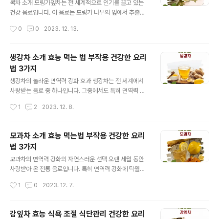
할 수 있으므로 적당량을 유지해야 합니다. 추천 이유 자연
목차 소개 모링가잎차는 전 세계적으로 인기를 끌고 있는
치유력 강화: 자연성분이 강한 옥수수수염은 건강한 생활
건강 음료입니다. 이 음료는 모링가 나무의 잎에서 추출한
습관을 지향하는 사람들에게 적합합니다. 간편한 준비: 집
것으로, 다양한 영양소와 건강상의 이점으로 잘 알려져 있
작성시간
0
0
2023. 12. 13.
에서 쉽게 준비할 수 있어 편리합니다. 적절한 분량 일일 권
습니다. 건강에 뛰어난 효능을 가진 모링가잎차 모링가잎
장량: 하루 1~2잔..
차는 비타민, 미네랄, 항산화 물질이 풍부하여 여러 건강상
의 이점을 제공합니다. 이는 면역력 증진, 염증 감소, 혈당
생강차 소개 효능 먹는 법 부작용 건강한 요리
조절에 효과적입니다. 또한, 항산화 성분이 풍부하여 세포
법 3가지
보호와 노화 방지에 기여할 수 있습니다. 알아야 할 부작용
글 내용
모링가잎차는 대부분의 사람들에게 안전하지만, 일부에서
생강차의 놀라운 면역력 강화 효과 생강차는 전 세계에서
는 소화 불량이나 알레르기 반응과 같은 부작용이 나타날
사랑받는 음료 중 하나입니다. 그중에서도 특히 면역력 강
수 있습니다. 특히 임신 중이거나 수유 중인 여성은 전문가
화에 놀라운 효과를 보이는 것으로 유명합니다. 생강의 주
작성시간
1
2
2023. 12. 8.
와 상담 후 섭취하는 것이 좋습니다. 모링가잎차를 추천하
요 성분인 진저롤과 쇼가올은 면역 체계를 활성화시키고,
는 이유 이 차는 일반 차에 비해 영..
몸을 따뜻하게 유지하는 데 도움을 줍니다. 생강차는 또한
감기나 독감과 같은 계절성 질병을 예방하는 데 효과적입
모과차 소개 효능 먹는법 부작용 건강한 요리
니다. 이러한 면역력 강화 효과는 생강이 가진 자연 항염증
법 3가지
및 항산화 성질 덕분입니다. 이 성분들은 우리 몸의 면역 반
글 내용
응을 촉진하고, 병원균으로부터 몸을 보호하는 데 중요한
모과차의 면역력 강화의 자연스러운 선택 오랜 세월 동안
역할을 합니다. 생강차는 특히 겨울철에 감기와 독감의 위
사랑받아 온 전통 음료입니다. 특히 면역력 강화에 탁월한
험이 높은 시기에 매우 유용합니다. 감기 예방을 위한 생강
이점이 있어, 감기와 같은 일상적인 질병을 예방하는 데 도
작성시간
1
0
2023. 12. 7.
차의 힘 전문의들은 감기 예방을 위해 생강차를 추천합니
움이 됩니다. 모과차의 비타민 C 함량은 감귤류보다 높으
다. 생강차는 호흡기 건강을 지원하고, ..
며, 이는 면역 체계를 강화하고 체내 항산화 작용을 촉진합
니다. 또한, 모과차는 소화를 돕고 스트레스 해소에도 긍정
감잎차 효능 식욕 조절 식단관리 건강한 요리
적인 영향을 미칩니다. 모과차를 꾸준히 마시면 체내 면역