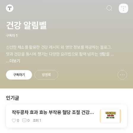
검색하기
티스토리
건강 알림벨
구독자
1
신선한 채소를 활용한 건강 레시피 와 영양 정보를 제공하는 블로그.
맛과 건강을 동시에 챙기는 다양한 요리법으로 활력 넘치는 생활을 시
작하세요.
...더보기
구독하기
방명록
신고하기 레이어
열기
인기글
작두콩차 효과 효능 부작용 혈당 조절 건강한
인기 레시피 3가지
0
0
조회
1