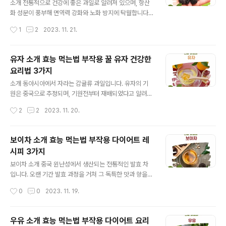
가해 보세요. 보관 방법 건조 및 서늘한 곳 보관: 습기를 피
소개 전통적으로 건강에 좋은 과일로 알려져 있으며, 항산
하고 통풍이 잘 되는 곳에 보관하는 것이 중요합니다. 부작
화 성분이 풍부해 면역력 강화와 노화 방지에 탁월합니다.
용 안내 임산부 주의: 임신 중 히비스커스 섭취는 피해야 합
효능 및 효과 면역력 강화: 오디에 함유된 비타민 C와 항산
작성시간
1
2
2023. 11. 21.
니다. 약물 상호작용: 일부 약물과 상호작용이 있을 수 있으
화 성분은 면역 체계를 강화하는 데 도움을 줍니다. 노화 방
니 의사와 ..
지: 강력한 항산화제인 안토시아닌이 풍부하여 피부 건강
과 노화 방지에 기여합니다. 섭취 방법 신선한 상태로 섭취:
유자 소개 효능 먹는법 부작용 꿀 유자 건강한
신선한 오디는 그대로 간식처럼 섭취하거나 샐러드에 첨가
요리법 3가지
할 수 있습니다. 주스 또는 스무디: 오디를 갈아서 주스나
글 내용
스무디로 만들어 드시면 영양소를 더욱 쉽게 섭취할 수 있
소개 동아시아에서 자라는 감귤류 과일입니다. 유자의 기
습니다. 보관 방법 냉장 보관하여 신선함을 유지하세요. 물
원은 중국으로 추정되며, 기원전부터 재배되었다고 알려져
기를 피하고 서늘한 곳에 보관하면 오래 보관할 수 있습니
있습니다. 이 과일은 특유의 향과 맛으로 인해 오랜 시간 동
작성시간
2
2
2023. 11. 20.
다. 부작용 안내 과다 섭취 시 소화 불량이나 알레르기 반응
안 아시아 각지의 요리와 문화에서 중요한 역할을 해왔습
을 일으킬 수 있으니 적당량..
니다. 한국에서 유자가 처음 소개된 정확한 시기는 명확하
지 않지만, 역사적 기록에 따르면 적어도 고려 시대(918년
보이차 소개 효능 먹는법 부작용 다이어트 레
- 1392년) 이후부터는 유자가 알려진 것으로 보입니다. 중
시피 3가지
세 한국의 문헌에는 유자가 의약품으로 사용되었다는 기록
글 내용
이 남아 있으며, 조선 시대에는 유자를 활용한 다양한 요리
보이차 소개 중국 윈난성에서 생산되는 전통적인 발효 차
법과 음료가 개발되기 시작했습니다. 오늘날에는 유자를
입니다. 오랜 기간 발효 과정을 거쳐 그 독특한 맛과 향을
이용한 차, 잼, 소스 등이 매우 인기가 있으며, 건강과 웰빙
발달시킵니다. 효능 및 효과 체중 감소: 지방 분해를 촉진하
작성시간
0
0
2023. 11. 19.
에 대한 관심이 높아짐에 따라 유자의 인기는 계속해서 증
고 대사를 활성화시킵니다. 소화 촉진: 소화를 돕고, 배변
가하고 있어요. 효능 및 효과 면..
활동을 원활하게 합니다. 혈당 조절: 혈당 수치를 조절하는
데 도움을 줄 수 있습니다. 섭취 방법 하루 2~3잔을 권장
우유 소개 효능 먹는법 부작용 다이어트 요리
합니다. 뜨거운 물에 3~5분간 우려내어 드세요. 보관 방법