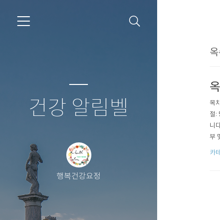
옥
옥
건강 알림벨
목차
절:
니다
부 
수 
카테
을 
하루
행복건강요정