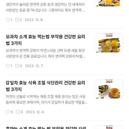
글 내용
모링가잎차는 대부분의 사람들에게 안전하지만, 일부에서
생강차의 놀라운 면역력 강화 효과 생강차는 전 세계에서
는 소화 불량이나 알레르기 반응과 같은 부작용이 나타날
사랑받는 음료 중 하나입니다. 그중에서도 특히 면역력 강
수 있습니다. 특히 임신 중이거나 수유 중인 여성은 전문가
화에 놀라운 효과를 보이는 것으로 유명합니다. 생강의 주
작성시간
1
2
2023. 12. 8.
와 상담 후 섭취하는 것이 좋습니다. 모링가잎차를 추천하
요 성분인 진저롤과 쇼가올은 면역 체계를 활성화시키고,
는 이유 이 차는 일반 차에 비해 영..
몸을 따뜻하게 유지하는 데 도움을 줍니다. 생강차는 또한
감기나 독감과 같은 계절성 질병을 예방하는 데 효과적입
모과차 소개 효능 먹는법 부작용 건강한 요리
니다. 이러한 면역력 강화 효과는 생강이 가진 자연 항염증
법 3가지
및 항산화 성질 덕분입니다. 이 성분들은 우리 몸의 면역 반
글 내용
응을 촉진하고, 병원균으로부터 몸을 보호하는 데 중요한
모과차의 면역력 강화의 자연스러운 선택 오랜 세월 동안
역할을 합니다. 생강차는 특히 겨울철에 감기와 독감의 위
사랑받아 온 전통 음료입니다. 특히 면역력 강화에 탁월한
험이 높은 시기에 매우 유용합니다. 감기 예방을 위한 생강
이점이 있어, 감기와 같은 일상적인 질병을 예방하는 데 도
작성시간
1
0
2023. 12. 7.
차의 힘 전문의들은 감기 예방을 위해 생강차를 추천합니
움이 됩니다. 모과차의 비타민 C 함량은 감귤류보다 높으
다. 생강차는 호흡기 건강을 지원하고, ..
며, 이는 면역 체계를 강화하고 체내 항산화 작용을 촉진합
니다. 또한, 모과차는 소화를 돕고 스트레스 해소에도 긍정
감잎차 효능 식욕 조절 식단관리 건강한 요리
적인 영향을 미칩니다. 모과차를 꾸준히 마시면 체내 면역
법 3가지
세포의 활성화가 촉진되어 감기나 독감과 같은 질병에 대
글 내용
한 저항력이 향상됩니다. 장기적으로 볼 때, 이는 전반적인
자연의 선물로 시작하는 체중 조절 체중 관리는 많은 사람
건강과 웰빙에 중대한 영향을 미칠 수 있습니다. 이러한 면
들에게 중요한 과제이며, 여기서 감잎차가 중요한 역할을
역력 강화 효과는 특히 겨울철에 중요하며, 일상적인 건강
할 수 있습니다. 감잎차는 감나무의 잎에서 추출한 차로, 전
작성시간
0
0
2023. 12. 4.
관리에 있어서도 중요한 역할을 합니다. 기침 완화를 위한
통적인 동양 의학에서 수세기 동안 사용되어 왔습니다. 이
모과차 기침과 인후통 완화에도 도..
차는 체중 조절에 있어서 유익한 영양소와 항산화 물질을
제공합니다. 항산화제의 역할 감잎차는 강력한 항산화제를
흑마늘 소개 효능 먹는 법 부작용 건강한 요리