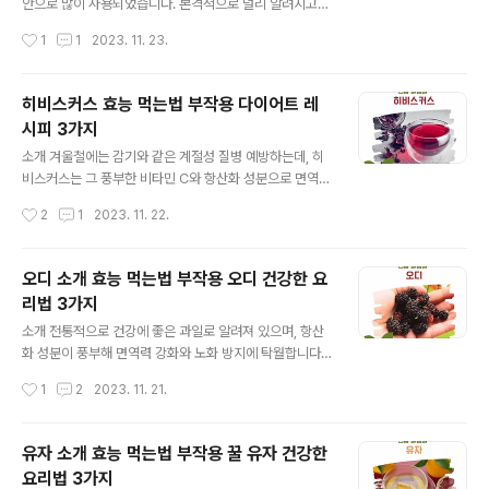
타민 C와 A가 면역 체계를 강화하여 감기와 다른 감염증
안으로 많이 사용되었습니다. 본격적으로 널리 알려지고
예방에 도움을 줍니다. 소화 건강 개선: 섬유질이 풍부하여
소비되기 시작한 것은 20세기 중반 이후, 특히 경제 개발
작성시간
1
1
2023. 11. 23.
장 내 환경 개선과 소화 과정을 도와줍니다. 심장 건강 증
과 함께 수입품에 대한 접근성이 높아진 시기부터라고 볼
진:..
수 있습니다. 오늘날에는 레몬이 매우 흔한 과일이 되었으
며, 요리와 건강에 다양하게 활용되고 있습니다. 효능 및 효
히비스커스 효능 먹는법 부작용 다이어트 레
과 면역력 강화: 레몬은 비타민 C가 풍부하여 면역력을 강
시피 3가지
화시키는데 도움을 줍니다. 소화 촉진: 신선한 레몬 주스는
글 내용
소화를 돕고 변비 예방에 효과적입니다. 피부 건강: 항산화
소개 겨울철에는 감기와 같은 계절성 질병 예방하는데, 히
물질이 풍부하여 피부 노화를 늦추고, 피부를 깨끗하게 유
비스커스는 그 풍부한 비타민 C와 항산화 성분으로 면역
지하는 데 도움을 줍니다. 섭취 방법 생으로 : 생 레몬을 얇
체계를 강화하는 데 도움을 줄 수 있습니다. 효과 효능 혈압
작성시간
2
1
2023. 11. 22.
게 썰어 물이나 차에 넣어 마실 수 있습니다. 레몬 주스: 레
조절: 고혈압 관리에 도움이 됩니다. 항산화 효과: 풍부한
몬을 짜서 주스로 만..
항산화 성분으로 노화 방지에 효과적입니다. 소화 촉진: 소
화를 돕고, 장 건강에도 이로워요. 섭취 방법 차로 마시기:
오디 소개 효능 먹는법 부작용 오디 건강한 요
가장 일반적인 섭취 방법입니다. 뜨거운 물에 꽃을 담가 티
리법 3가지
로 즐기세요. 스무디에 첨가: 영양가 있는 아침 스무디에 추
글 내용
가해 보세요. 보관 방법 건조 및 서늘한 곳 보관: 습기를 피
소개 전통적으로 건강에 좋은 과일로 알려져 있으며, 항산
하고 통풍이 잘 되는 곳에 보관하는 것이 중요합니다. 부작
화 성분이 풍부해 면역력 강화와 노화 방지에 탁월합니다.
용 안내 임산부 주의: 임신 중 히비스커스 섭취는 피해야 합
효능 및 효과 면역력 강화: 오디에 함유된 비타민 C와 항산
작성시간
1
2
2023. 11. 21.
니다. 약물 상호작용: 일부 약물과 상호작용이 있을 수 있으
화 성분은 면역 체계를 강화하는 데 도움을 줍니다. 노화 방
니 의사와 ..
지: 강력한 항산화제인 안토시아닌이 풍부하여 피부 건강
과 노화 방지에 기여합니다. 섭취 방법 신선한 상태로 섭취:
유자 소개 효능 먹는법 부작용 꿀 유자 건강한
신선한 오디는 그대로 간식처럼 섭취하거나 샐러드에 첨가
요리법 3가지
할 수 있습니다. 주스 또는 스무디: 오디를 갈아서 주스나