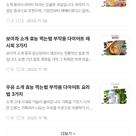
글 내용
스무디로 만들어 드시면 영양소를 더욱 쉽게 섭취할 수 있
소개 동아시아에서 자라는 감귤류 과일입니다. 유자의 기
습니다. 보관 방법 냉장 보관하여 신선함을 유지하세요. 물
원은 중국으로 추정되며, 기원전부터 재배되었다고 알려져
기를 피하고 서늘한 곳에 보관하면 오래 보관할 수 있습니
있습니다. 이 과일은 특유의 향과 맛으로 인해 오랜 시간 동
작성시간
2
2
2023. 11. 20.
다. 부작용 안내 과다 섭취 시 소화 불량이나 알레르기 반응
안 아시아 각지의 요리와 문화에서 중요한 역할을 해왔습
을 일으킬 수 있으니 적당량..
니다. 한국에서 유자가 처음 소개된 정확한 시기는 명확하
지 않지만, 역사적 기록에 따르면 적어도 고려 시대(918년
보이차 소개 효능 먹는법 부작용 다이어트 레
- 1392년) 이후부터는 유자가 알려진 것으로 보입니다. 중
시피 3가지
세 한국의 문헌에는 유자가 의약품으로 사용되었다는 기록
글 내용
이 남아 있으며, 조선 시대에는 유자를 활용한 다양한 요리
보이차 소개 중국 윈난성에서 생산되는 전통적인 발효 차
법과 음료가 개발되기 시작했습니다. 오늘날에는 유자를
입니다. 오랜 기간 발효 과정을 거쳐 그 독특한 맛과 향을
이용한 차, 잼, 소스 등이 매우 인기가 있으며, 건강과 웰빙
발달시킵니다. 효능 및 효과 체중 감소: 지방 분해를 촉진하
작성시간
0
0
2023. 11. 19.
에 대한 관심이 높아짐에 따라 유자의 인기는 계속해서 증
고 대사를 활성화시킵니다. 소화 촉진: 소화를 돕고, 배변
가하고 있어요. 효능 및 효과 면..
활동을 원활하게 합니다. 혈당 조절: 혈당 수치를 조절하는
데 도움을 줄 수 있습니다. 섭취 방법 하루 2~3잔을 권장
우유 소개 효능 먹는법 부작용 다이어트 요리
합니다. 뜨거운 물에 3~5분간 우려내어 드세요. 보관 방법
법 3가지
서늘하고 건조한 곳에 보관하세요. 직사광선과 습기를 피
글 내용
해야 합니다. 부작용 안내 카페인이 함유되어 있어 수면 장
소개 고대 시대로 거슬러 올라갑니다. 가축을 기르기 시작
애나 불안을 유발할 수 있습니다. 과다 섭취 시 소화 불량을
한 인류는 가축에서 나오는 우유를 식량으로 사용하기 시
일으킬 수 있습니다. 좋은 보이차 고르는 방법 색상이 진하
작했습니다. 초기에는 주로 생존과 영양 섭취를 위해 우유
작성시간
0
0
2023. 11. 18.
고 균일해야 합니다. 향이 강하고 깊어야 합니다. 잎이 크고
를 이용했으며, 시간이 지나면서 다양한 문화에서 우유와
펼쳐져 있어야..
유제품의 중요성이 인식되었습니다. 우리나라는 1960년
대 이후 경제 발전과 함께 우유 생산과 소비가 크게 증가했
더보기