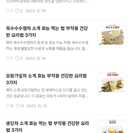
스민차에 함유된 아로마는 정신을 안정시키고 스트레스를
완화하는데 도움을 줍니다. 소화 촉진 자스민차는 소화를
작성시간
1
2
2023. 12. 19.
도와 식후 불편함을 줄여줍니다. 항산화 효과 항산화 성분
들이 세포 손상을 예방하고 노화를 늦추는 데 기여합니다.
부작용 및 주의사항 카페인 함량: 자스민차에는 카페인이
옥수수수염차 소개 효능 먹는 법 부작용 건강
포함되어 있어 불면증이나 불안을 경험하는 사람들은 주의
한 요리법 3가지
해야 합니다. 임산부 및 수유부: 임산부나 수유 중인 여성은
글 내용
카페인 섭취에 주의해야 합니다. 특정 약물과의 상호작용:
목차 옥수수수염차의 효과 및 효능 이뇨 작용: 옥수수수염
특정 약물과 함께 섭취할 경우 부작용이 발생할 수 있으므
차는 체내 불필요한 수분과 노폐물 배출을 돕습니다. 혈당
로 의사와 상담이 필요합니다. 추천 이유 자연스러운 이완
조절: 당뇨병 환자에게 혈당 조절에 도움이 될 수 있습니다.
작성시간
1
2
2023. 12. 14.
효과: 자스민의 향은 자연스럽게 신경을 안정시키는 효과
항산화 효과: 세포 손상을 방지하고 노화를 늦추는 데 기여
가 있습니다. 다양한 건강상의 이점: 소..
합니다. 부작용 및 주의사항 칼륨 수치 영향: 이뇨 작용으로
인해 칼륨 수치가 감소할 수 있으니 주의가 필요합니다. 임
모링가잎차 소개 효능 부작용 건강한 요리법
산부 및 수유부: 임산부와 수유부는 섭취 전 전문가와 상담
3가지
해야 합니다. 과다 섭취: 과다 섭취는 오히려 부작용을 초래
글 내용
할 수 있으므로 적당량을 유지해야 합니다. 추천 이유 자연
목차 소개 모링가잎차는 전 세계적으로 인기를 끌고 있는
치유력 강화: 자연성분이 강한 옥수수수염은 건강한 생활
건강 음료입니다. 이 음료는 모링가 나무의 잎에서 추출한
습관을 지향하는 사람들에게 적합합니다. 간편한 준비: 집
것으로, 다양한 영양소와 건강상의 이점으로 잘 알려져 있
작성시간
0
0
2023. 12. 13.
에서 쉽게 준비할 수 있어 편리합니다. 적절한 분량 일일 권
습니다. 건강에 뛰어난 효능을 가진 모링가잎차 모링가잎
장량: 하루 1~2잔..
차는 비타민, 미네랄, 항산화 물질이 풍부하여 여러 건강상
의 이점을 제공합니다. 이는 면역력 증진, 염증 감소, 혈당
생강차 소개 효능 먹는 법 부작용 건강한 요리
조절에 효과적입니다. 또한, 항산화 성분이 풍부하여 세포
법 3가지
보호와 노화 방지에 기여할 수 있습니다. 알아야 할 부작용