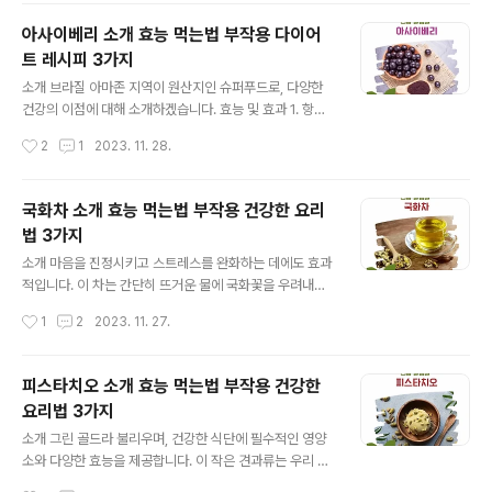
풍부하여 면역력을 강화합니다. 피로 회복: 천연 이온 음료
아사이베리 소개 효능 먹는법 부작용 다이어
로서 피로 회복에 도움을 줍니다. 섭취 방법 하루 1~2잔을
트 레시피 3가지
식전이나 식후에 마시는 것이 좋습니다. 물에 희석하여 마
글 내용
시거나 따뜻하게 데워서 마실 수 있습니다. 보관 방법 직사
소개 브라질 아마존 지역이 원산지인 슈퍼푸드로, 다양한
광선을 피하고 서늘하며 건조한 곳에 보관하세요. 개봉 후
건강의 이점에 대해 소개하겠습니다. 효능 및 효과 1. 항산
에는 냉장 보관하는 것이 좋습니다. 부작용 과다 섭취 시 위
화 작용 항산화 물질 풍부: 아사이베리는 안토시아닌, 폴리
작성시간
2
1
2023. 11. 28.
산 과다나 소화 불량을 일으킬 수 있습니다. 당뇨병 환자는
페놀과 같은 강력한 항산화 물질을 함유하고 있습니다. 이
설탕 함량을 확인 ..
러한 물질은 세포 손상을 막고 노화를 늦추는 데 도움을 줍
니다. 자유 라디칼과의 싸움: 활성 산소와 자유 라디칼로 인
국화차 소개 효능 먹는법 부작용 건강한 요리
한 손상으로부터 세포를 보호하여 여러 질병의 위험을 줄
법 3가지
일 수 있습니다. 2. 심혈관 건강 개선 콜레스테롤 조절: 아
글 내용
사이베리는 나쁜 LDL 콜레스테롤을 낮추고 좋은 HDL 콜
소개 마음을 진정시키고 스트레스를 완화하는 데에도 효과
레스테롤을 높이는 데 도움을 줄 수 있습니다. 혈압 조절:
적입니다. 이 차는 간단히 뜨거운 물에 국화꽃을 우려내어
혈압을 낮추는 데 도움이 되어 심혈관 건강 유지에 기여할
만들 수 있으며, 가벼운 맛과 향으로 많은 사람들에게 사랑
작성시간
1
2
2023. 11. 27.
수 있습니다. 3. 체중 관리 식이섬유 함량: 아사이베리는 식
받고 있습니다. 효과 효능 스트레스 완화: 국화차는 마음을
이섬유가 풍부하여 포..
안정시키고 스트레스를 완화하는 데 도움을 줍니다. 시력
개선: 베타카로틴이 풍부해 시력 건강에 좋습니다. 소화 촉
피스타치오 소개 효능 먹는법 부작용 건강한
진: 식후에 마시면 소화를 도와줍니다. 섭취 방법 올바른
요리법 3가지
양: 하루 2-3잔이 적당합니다. 추출 시간: 뜨거운 물에 3-
글 내용
5분간 우려냅니다. 보관 방법 서늘하고 건조한 곳에: 습기
소개 그린 골드라 불리우며, 건강한 식단에 필수적인 영양
와 직사광선을 피해 보관하세요. 부작용 안내 꽃가루 알레
소와 다양한 효능을 제공합니다. 이 작은 견과류는 우리 몸
르기가 있는 분은 주의하세요 좋은 국화차 고르는 방법 밝
과 마음에 많은 혜택을 제공합니다. 효능 및 효과 심장 건강
작성시간