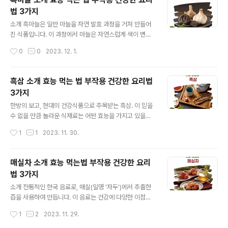
함유하고 있어, 체중 조절을 위한 식단에 중요한 역할을 합
법 3가지
니다. 항산화제는 체내의 유해한 자유 라디칼을 중화시키
글 내용
고, 염증을 감소시키는 데 도움을 줍니다. 이는 신진대사를
소개 흑마늘은 일반 마늘을 자연 발효 과정을 거쳐 만들어
개선하고, 체중 감량 과정을 촉진할 수 있습니다. 식욕 조절
진 식품입니다. 이 과정에서 마늘은 자연스럽게 색이 변하
과 혈당 관리 감잎차에는 식욕을 억제하고 혈당 수준을 안
고, 맛과 향이 진해집니다. 기원은 아시아로 추정되며, 여러
작성시간
0
0
2023. 12. 1.
정화시키는 데 도움이 되는 성분이 포함되어 있습니다. 혈
세대에 걸쳐 전통 음식으로 사용되어 왔습니다. 생산 과정
당 수준의 안정화는 간식을 줄이고,..
흑마늘의 생산 과정은 특정한 온도와 습도 조건에서 일반
마늘을 몇 주에서 몇 달간 발효시키는 것을 포함합니다. 이
흑삼 소개 효능 먹는 법 부작용 건강한 요리법
과정에서 마늘의 설탕과 아미노산이 반응하여 마늘의 색이
3가지
검게 변하고, 그 특유의 맛과 향이 형성됩니다. 효능 및 효
글 내용
과 흑마늘은 항산화 성분이 풍부하여, 몸의 산화 스트레스
한방의 보고, 현대의 건강식품으로 주목받는 흑삼. 이 믿을
를 줄이고 면역력을 향상시키는 데 도움을 줍니다. 또한, 혈
수 없을 만큼 놀라운 식재료는 어떤 효능을 가지고 있을까
액 순환을 개선하고, 피로 회복을 촉진하며, 노화 방지에도
요? 흑삼의 놀라운 효능들 면역력 강화부터 피로 회복까지
작성시간
1
1
2023. 11. 30.
효과적입니다. 섭취 방법 일반적으로 하루에 1~2쪽을 섭
흑삼은 면역력을 강화하고 피로를 덜어주는 데 도움을 줍
취하는 것이 권장됩니다. ..
니다. 흑삼은 다양한 비타민과 미네랄을 풍부하게 함유하
고 있어 면역 체계를 지원합니다. 또한, 항산화 작용을 통해
매실차 소개 효능 먹는법 부작용 건강한 요리
자유 라디칼을 제거하고 세포 손상을 예방하여 전반적인
법 3가지
건강을 지킵니다. 항염증과 항산화 작용 염증과 산화스트
글 내용
레스는 다양한 질병의 원인이 될 수 있습니다. 흑삼에는 항
소개 전통적인 한국 음료로, 매실(일명 '자두')에서 추출한
염증 효과가 있는 성분이 풍부하게 포함되어 있어 만성적
즙을 사용하여 만듭니다. 이 음료는 건강에 다양한 이점을
인 염증을 억제하고 관절 건강을 개선하는 데 도움을 줍니
제공하는 것으로 잘 알려져 있으며 주요 특징과 이점을 소
작성시간
1
2
2023. 11. 29.
다. 또한, 항산화 작용을 통해 세포를 보호하고 노화를 지연
개하겠습니다. 효능 및 효과 소화 촉진: 매실차는 소화를 돕
시킵니다. 흑삼 섭취법: 올바르게 먹는 ..
고 식욕을 증진시킵니다. 면역력 강화: 비타민과 미네랄이