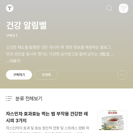
검색하기
티스토리
건강 알림벨
구독자
1
신선한 채소를 활용한 건강 레시피 와 영양 정보를 제공하는 블로그.
맛과 건강을 동시에 챙기는 다양한 요리법으로 활력 넘치는 생활을 시
작하세요.
...더보기
구독하기
방명록
신고하기 레이어
열기
분류 전체보기
주요 글 목록
자스민차 효과효능 먹는 법 부작용 건강한 레
시피 3가지
글 내용
자스민차의 효과 및 효능 정신적 안정 및 스트레스 완화 자