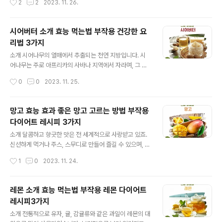
2
2
2023. 11. 26.
은 황금색에 향이 강하고 신선한 것을 선택하세요. 함께 섭
촉진 심혈관 건강을 지키는 단백질과 건강한 지방산이 풍
취하면 좋지 않은 음식 카페..
부하게 들어있어 심장 건강을 지원합니다. 체중 관리 고단
백, 저탄수화물 피스타치오는 포만감을 주며, 다이어트나
시어버터 소개 효능 먹는법 부작용 건강한 요
체중 관리에 도움을 줄 수 있습니다. 항산화 작용 비타민 E
리법 3가지
와 다양한 항산화 성분을 함유하여 세포 손상을 예방하고
글 내용
노화를 지연시킵니다. 섭취 방법 간식으로 직접 먹을 수 있
소개 시어나무의 열매에서 추출되는 천연 지방입니다. 시
을 뿐만 아니라 다양한 요리에 사용할 수 있습니다. 직접 먹
어나무는 주로 아프리카의 사바나 지역에서 자라며, 그 열
기: 간식으로 그대로 먹거나 다른 견과류와 함께 믹스해서
매에서 얻은 시어버터는 다양한 화장품과 건강 제품에 사
작성시간
0
0
2023. 11. 25.
간식으로 즐기세요. 요리에 사용: 샐러드, 파스타, 빵, 케이
용됩니다. 효능 및 효과 풍부한 비타민 A, E, F가 함유되어
크 등 다양한 요리에 피스..
피부 건강에 좋습니다. 항염증 효과가 있어 피부 진정에 도
움을 줍니다. 콜레스테롤 수치를 개선하는데 도움을 줄 수
망고 효능 효과 좋은 망고 고르는 방법 부작용
있습니다. 섭취 방법 작은 양을 일상적인 음식에 첨가하여
다이어트 레시피 3가지
섭취하거나, 스무디에 넣어서 드실 수 있습니다. 보관 방법
글 내용
직사광선을 피하고 서늘하고 건조한 곳에 보관하세요. 부
소개 달콤하고 향긋한 맛은 전 세계적으로 사랑받고 있죠.
작용 안내 과다 섭취 시 소화 불량이나 알레르기 반응을 일
신선하게 먹거나 주스, 스무디로 만들어 즐길 수 있으며, 샐
으킬 수 있으니 주의하세요. 좋은 시어버터 고르는 방법 천
러드나 디저트 재료로도 활용되고 건강한 식단에 망고를
작성시간
1
0
2023. 11. 24.
연, 유기농 인증을 받은 제품을 선택하세요. 정제되지 않은
포함시켜 다채로운 맛과 영양을 즐겨보세요! 효능 및 효과
원료를 사용한 제품이 더 효..
영양소 풍부 비타민 C: 면역 체계 강화, 피부 건강 및 상처
치유에 도움. 비타민 A: 시력 개선 및 면역 체계 강화, 피부
레몬 소개 효능 먹는법 부작용 레몬 다이어트
건강 유지에 기여. 섬유질: 소화 건강 증진 및 변비 예방에
레시피3가지
효과적. 항산화제: 자유 라디칼로부터 세포를 보호하고, 노
글 내용
화 방지 및 암 예방에 도움. 건강 증진 효과 면역력 증진: 비
소개 전통적으로 유자, 귤, 감귤류와 같은 과일이 레몬의 대