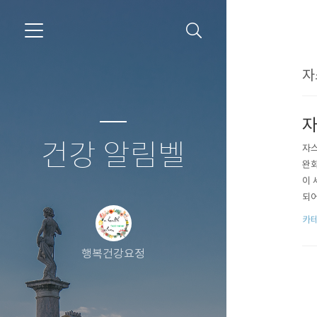
자
자
건강 알림벨
자스
완화
이 
되어
인 
카테
와 
다.
행복건강요정