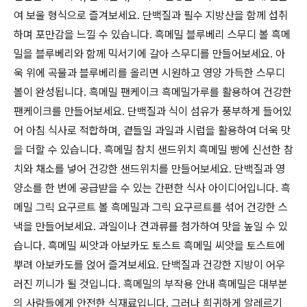
여 보울 형식으로 즐겨보세요. 단백질과 필수 지방산을 함께 섭취
하며 포만감을 느낄 수 있습니다. 흑메밀 블루베리 스무디 볼 흑메
밀을 블루베리와 함께 믹서기에 갈아 스무디를 만들어보세요. 아
욱 위에 곡물과 블루베리를 올리면 시원하고 영양 가득한 스무디
볼이 완성됩니다. 흑메밀 팬케이크 흑메밀가루를 활용하여 건강한
팬케이크를 만들어보세요. 단백질과 식이 섬유가 풍부하게 들어있
어 아침 식사로 적합하며, 곁들일 과일과 시럽을 활용하여 더욱 맛
을 더할 수 있습니다. 흑메밀 참치 샌드위치 흑메밀 빵에 신선한 참
치와 채소를 넣어 건강한 샌드위치를 만들어보세요. 단백질과 영
양소를 한 번에 공급받을 수 있는 간편한 식사 아이디어입니다. 흑
메밀 그릭 요구르트 볼 흑메밀과 그릭 요구르트를 섞어 건강한 스
낵을 만들어보세요. 과일이나 견과류를 첨가하여 맛을 높일 수 있
습니다. 흑메밀 씨앗과 아보카도 토스트 흑메밀 씨앗을 토스트에
뿌려 아보카도를 얹어 즐겨보세요. 단백질과 건강한 지방이 어우
러진 끼니가 될 것입니다. 흑메밀의 부작용 안내 흑메밀은 대부분
의 사람들에게 안전한 식재료입니다. 그러나 희귀하게 알레르기