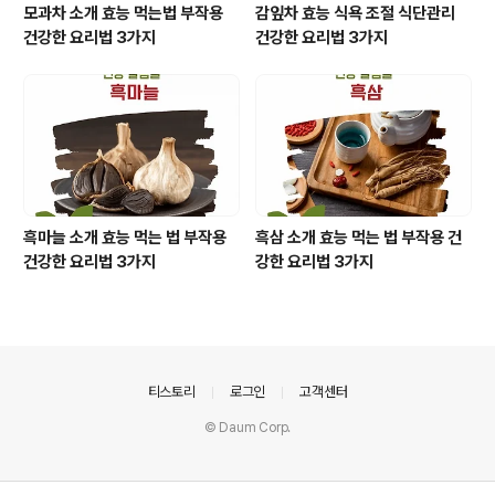
모과차 소개 효능 먹는법 부작용
감잎차 효능 식욕 조절 식단관리
건강한 요리법 3가지
건강한 요리법 3가지
흑마늘 소개 효능 먹는 법 부작용
흑삼 소개 효능 먹는 법 부작용 건
건강한 요리법 3가지
강한 요리법 3가지
의안내
티스토리
로그인
고객센터
© Daum Corp.